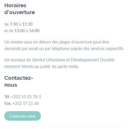
Horaires
d’ouverture
de
7:30
à
11:30
et de
13:00
à
16:00
Un rendez-vous en dehors des plages d’ouverture peut être
demandé par email ou par téléphone auprès des services respectifs.
Les bureaux du Service Urbanisme et Développement Durable
resteront fermés au public les après-midis.
Contactez-
nous
Tél.
+352 55 05 74-1
Fax.
+352 57 21 66
Contactez-nous