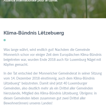
menu
Alliance internationale pour le climat
Contact
Formulaires
Jobs
Klima-Bündnis Lëtzebuerg
Mairie de
Mondercange
Was lange währt, wird endlich gut! Nachdem die Gemeinde
18, rue Arthur Thinnes
Monnerich schon vor einiger Zeit dem Europäischen Klima-Bündnis
L-3919 Mondercange
beigetreten war, wurden Ende 2018 auch für Luxemburg Nägel mit
BP 50 L-3901
Köpfen gemacht.
Mondercange
In der Tat entschied der Monnericher Gemeinderat in seiner Sitzung
vom 14. Dezember 2018 einstimmig, auch dem Klima-Bündnis
Horaires
Lëtzebuerg* beizutreten. Damit sind jetzt 40 Luxemburger
d’ouverture
Gemeinden, also deutlich mehr als ein Drittel aller Gemeinden
hierzulande, Mitglied des Klima-Bündnis Lëtzebuerg. Übrigens: in
de
7:30
à
11:30
diesen Gemeinden leben zusammen gut zwei Drittel aller
et de
13:00
à
16:00
Bewohner(innen) unseres Landes!