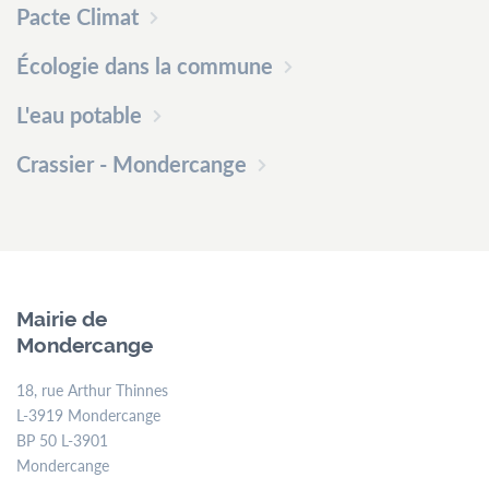
Pacte Climat
Écologie dans la commune
L'eau potable
Crassier - Mondercange
Mairie de
Mondercange
18, rue Arthur Thinnes
L-3919 Mondercange
BP 50 L-3901
Mondercange