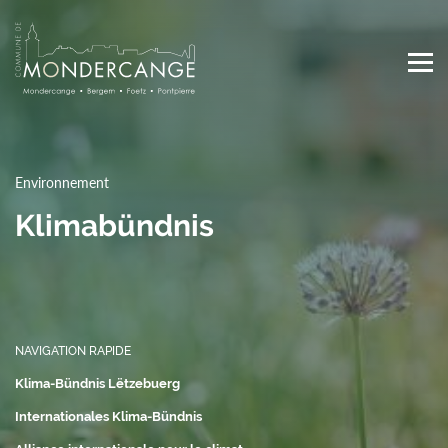
Skip
to
main
content
Main
navigation
Environnement
Klimabündnis
NAVIGATION RAPIDE
Klima-Bündnis Lëtzebuerg
Internationales Klima-Bündnis
Top
Media Center
Actualités
Agenda