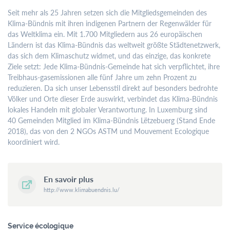
Un rendez-vous en dehors des plages d’ouverture peut être
Seit mehr als 25 Jahren setzen sich die Mitgliedsgemeinden des
demandé par email ou par téléphone auprès des services
Klima-Bündnis mit ihren indigenen Partnern der Regenwälder für
respectifs.
das Weltklima ein. Mit 1.700 Mitgliedern aus 26 europäischen
Ländern ist das Klima-Bündnis das weltweit größte Städtenetzwerk,
Les bureaux du Service Urbanisme et Développement Durable
das sich dem Klimaschutz widmet, und das einzige, das konkrete
resteront fermés au public les après-midis.
Ziele setzt: Jede Klima-Bündnis-Gemeinde hat sich verpflichtet, ihre
Treibhaus-gasemissionen alle fünf Jahre um zehn Prozent zu
reduzieren. Da sich unser Lebensstil direkt auf besonders bedrohte
Contactez-
Völker und Orte dieser Erde auswirkt, verbindet das Klima-Bündnis
nous
lokales Handeln mit globaler Verantwortung. In Luxemburg sind
40 Gemeinden Mitglied im Klima-Bündnis Lëtzebuerg (Stand Ende
Tél.
+352 55 05 74-1
2018), das von den 2 NGOs ASTM und Mouvement Ecologique
Fax.
+352 57 21 66
koordiniert wird.
Email.
commune@mondercange.lu
En savoir plus
http://www.klimabuendnis.lu/
Conditions d'utilisations
Politique de confidentialité
Mentions légales
Service écologique