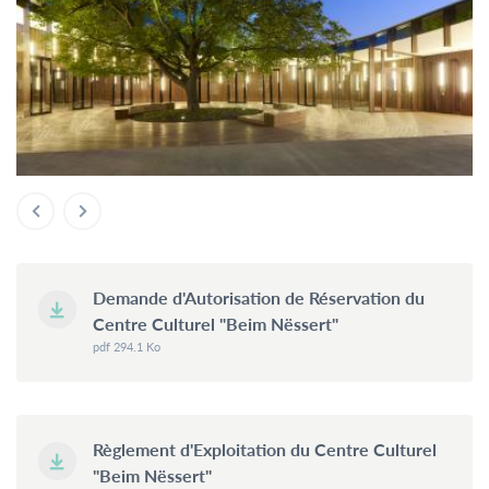
Un rendez-vous en dehors des plages d’ouverture peut être
demandé par email ou par téléphone auprès des services
respectifs.
Les bureaux du Service Urbanisme et Développement Durable
resteront fermés au public les après-midis.
Contactez-
nous
Tél.
+352 55 05 74-1
Fax.
+352 57 21 66
Demande d'Autorisation de Réservation du
Email.
commune@mondercange.lu
Centre Culturel "Beim Nëssert"
pdf 294.1 Ko
Conditions d'utilisations
Politique de confidentialité
Mentions légales
Règlement d'Exploitation du Centre Culturel
"Beim Nëssert"