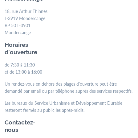
Un rendez-vous en dehors des plages d’ouverture peut être
18, rue Arthur Thinnes
demandé par email ou par téléphone auprès des services
L-3919 Mondercange
respectifs.
BP 50 L-3901
Les bureaux du Service Urbanisme et Développement Durable
Mondercange
resteront fermés au public les après-midis.
Horaires
d’ouverture
Contactez-
nous
de
7:30
à
11:30
et de
13:00
à
16:00
Tél.
+352 55 05 74-1
Fax.
+352 57 21 66
Un rendez-vous en dehors des plages d’ouverture peut être
Email.
commune@mondercange.lu
demandé par email ou par téléphone auprès des services respectifs.
Les bureaux du Service Urbanisme et Développement Durable
resteront fermés au public les après-midis.
Conditions d'utilisations
Politique de confidentialité
Mentions légales
Contactez-
nous