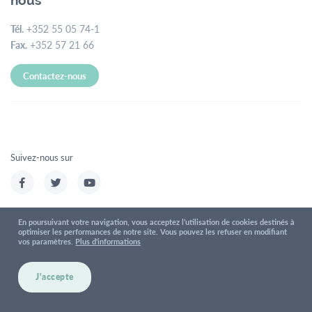
nous
Tél.
+352 55 05 74-1
Fax.
+352 57 21 66
Contactez-nous
Suivez-nous sur
En poursuivant votre navigation, vous acceptez l’utilisation de cookies destinés à
optimiser les performances de notre site. Vous pouvez les refuser en modifiant
Conditions d'utilisations
Politique de confidentialité
vos paramètres.
Plus d'informations
Mentions légales
J'accepte