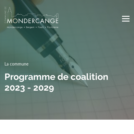
Skip
to
main
content
Main
navigation
La commune
Programme de coalition
2023 - 2029
Top
Media Center
Actualités
Agenda