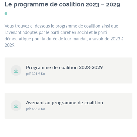
menu
Le programme de coalition 2023 – 2029
Contact
Formulaires
Jobs
Vous trouvez ci-dessous le programme de coalition ainsi que
l'avenant adoptés par le parti chrétien social et le parti
démocratique pour la durée de leur mandat, à savoir de 2023 à
Mairie de
2029.
Mondercange
18, rue Arthur Thinnes
Programme de coalition 2023-2029
L-3919 Mondercange
pdf 321.9 Ko
BP 50 L-3901
Mondercange
Avenant au programme de coalition
Horaires
pdf 455.6 Ko
d’ouverture
de
7:30
à
11:30
et de
13:00
à
16:00