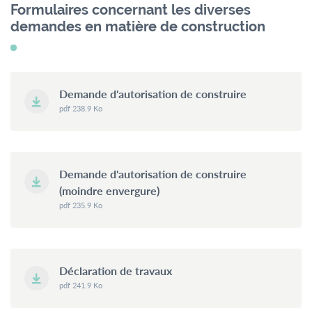
menu
Formulaires concernant les diverses
Contact
Formulaires
Jobs
demandes en matière de construction
Demande d'autorisation de construire
Mairie de
pdf 238.9 Ko
Mondercange
18, rue Arthur Thinnes
L-3919 Mondercange
Demande d'autorisation de construire
BP 50 L-3901
(moindre envergure)
Mondercange
pdf 235.9 Ko
Horaires
d’ouverture
Déclaration de travaux
de
7:30
à
11:30
pdf 241.9 Ko
et de
13:00
à
16:00