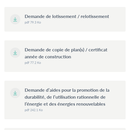
Un rendez-vous en dehors des plages d’ouverture peut être
demandé par email ou par téléphone auprès des services
Demande de lotissement / relotissement
respectifs.
pdf 79.3 Ko
Les bureaux du Service Urbanisme et Développement Durable
resteront fermés au public les après-midis.
Demande de copie de plan(s) / certificat
Contactez-
année de construction
nous
pdf 77.2 Ko
Tél.
+352 55 05 74-1
Fax.
+352 57 21 66
Email.
commune@mondercange.lu
Demande d’aides pour la promotion de la
durabilité, de l’utilisation rationnelle de
l’énergie et des énergies renouvelables
Conditions d'utilisations
Politique de confidentialité
Mentions légales
pdf 242.1 Ko