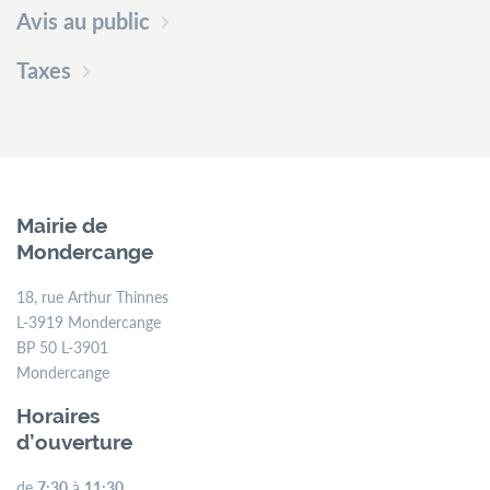
Avis au public
Taxes
Mairie de
Mondercange
18, rue Arthur Thinnes
L-3919 Mondercange
BP 50 L-3901
Mondercange
Horaires
d’ouverture
de
7:30
à
11:30