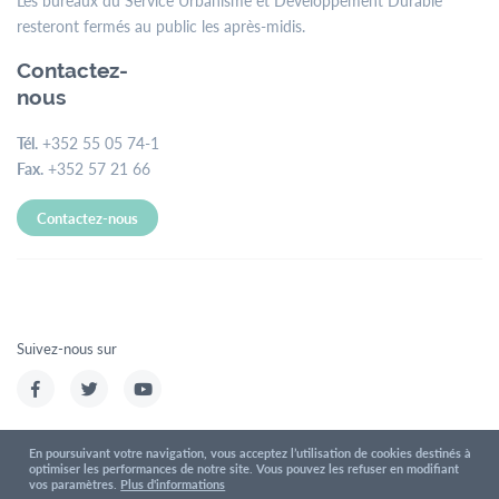
Les bureaux du Service Urbanisme et Développement Durable
resteront fermés au public les après-midis.
Contactez-
nous
Tél.
+352 55 05 74-1
Fax.
+352 57 21 66
Contactez-nous
Suivez-nous sur
En poursuivant votre navigation, vous acceptez l’utilisation de cookies destinés à
optimiser les performances de notre site. Vous pouvez les refuser en modifiant
Conditions d'utilisations
Politique de confidentialité
vos paramètres.
Plus d'informations