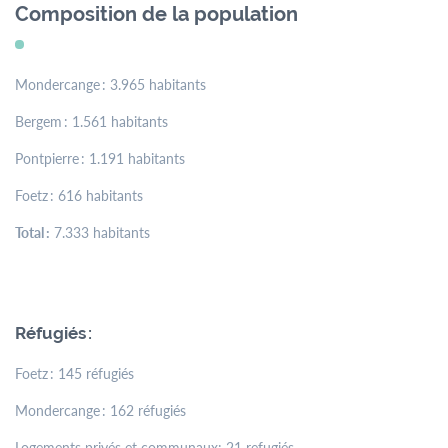
menu
Composition de la population
Contact
Formulaires
Jobs
Mondercange : 3.965 habitants
Bergem : 1.561 habitants
Mairie de
Pontpierre : 1.191 habitants
Mondercange
Foetz : 616 habitants
18, rue Arthur Thinnes
Total :
7.333 habitants
L-3919 Mondercange
BP 50 L-3901
Mondercange
Réfugiés :
Horaires
d’ouverture
Foetz : 145 réfugiés
de
7:30
à
11:30
Mondercange : 162 réfugiés
et de
13:00
à
16:00
Logements privés et communaux: 21 refugiés