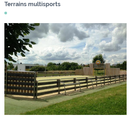
menu
Terrains multisports
Contact
Formulaires
Jobs
Mairie de
Mondercange
18, rue Arthur Thinnes
L-3919 Mondercange
BP 50 L-3901
Mondercange
Horaires
d’ouverture
de
7:30
à
11:30
et de
13:00
à
16:00