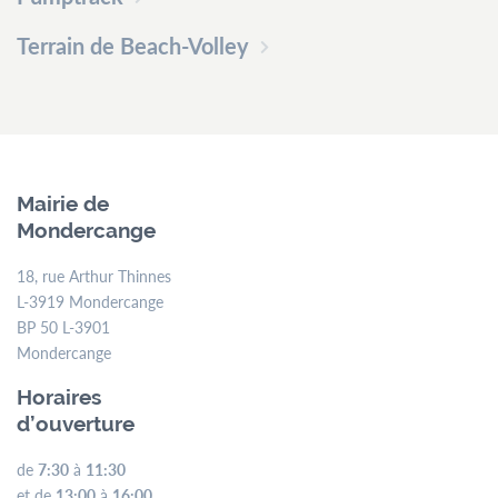
Terrain de Beach-Volley
Mairie de
Mondercange
18, rue Arthur Thinnes
L-3919 Mondercange
BP 50 L-3901
Mondercange
Horaires
d’ouverture
de
7:30
à
11:30
et de
13:00
à
16:00