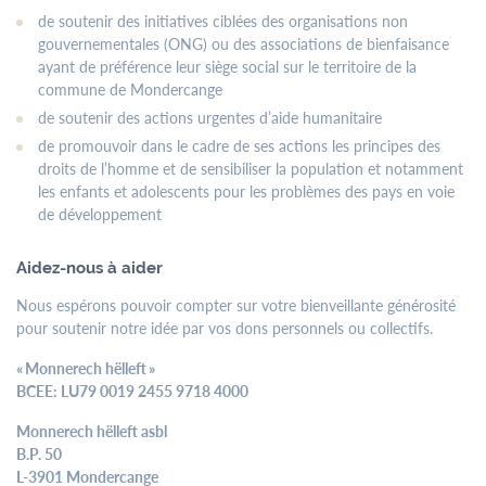
Un rendez-vous en dehors des plages d’ouverture peut être
de soutenir des initiatives ciblées des organisations non
demandé par email ou par téléphone auprès des services
gouvernementales (ONG) ou des associations de bienfaisance
respectifs.
ayant de préférence leur siège social sur le territoire de la
commune de Mondercange
Les bureaux du Service Urbanisme et Développement Durable
de soutenir des actions urgentes d’aide humanitaire
resteront fermés au public les après-midis.
de promouvoir dans le cadre de ses actions les principes des
droits de l’homme et de sensibiliser la population et notamment
les enfants et adolescents pour les problèmes des pays en voie
Contactez-
de développement
nous
Tél.
+352 55 05 74-1
Aidez-nous à aider
Fax.
+352 57 21 66
Nous espérons pouvoir compter sur votre bienveillante générosité
Email.
commune@mondercange.lu
pour soutenir notre idée par vos dons personnels ou collectifs.
« Monnerech hëlleft »
BCEE: LU79 0019 2455 9718 4000
Conditions d'utilisations
Politique de confidentialité
Mentions légales
Monnerech hëlleft asbl
B.P. 50
L-3901 Mondercange