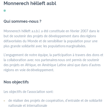
menu
Monnerech hëlleft asbl
Contact
Formulaires
Jobs
Qui sommes-nous ?
Monnerech hëlleft a.s.b.l. a été constituée en février 2007 dans le
Mairie de
but de soutenir des projets de développement dans des régions
Mondercange
défavorisées du Monde et de sensibiliser la population pour une
plus grande solidarité avec les populations marginalisées.
18, rue Arthur Thinnes
L’engagement de notre équipe, la participation à travers des dons et
L-3919 Mondercange
la collaboration avec nos partenaires nous ont permis de soutenir
BP 50 L-3901
des projets en Afrique, en Amérique Latine ainsi que dans d’autres
Mondercange
régions en voie de développement.
Horaires
Nos objectifs
d’ouverture
Les objectifs de l’association sont:
de
7:30
à
11:30
de réaliser des projets de coopération, d’entraide et de solidarité
et de
13:00
à
16:00
nationale et internationale