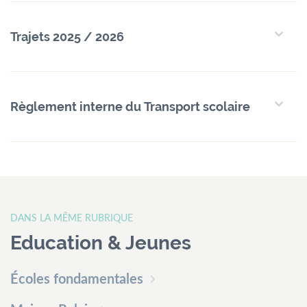
menu
Contact
Formulaires
Jobs
Trajets 2025 / 2026
Mairie de
Règlement interne du Transport scolaire
Mondercange
18, rue Arthur Thinnes
L-3919 Mondercange
BP 50 L-3901
Mondercange
DANS LA MÊME RUBRIQUE
Horaires
Education & Jeunes
d’ouverture
de
7:30
à
11:30
Écoles fondamentales
et de
13:00
à
16:00