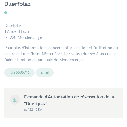
menu
Duerfplaz
Contact
Formulaires
Jobs
Duerfplaz
17, rue d’Esch
L-3920 Mondercange
Mairie de
Pour plus d’informations concernant la location et l’utilisation du
Mondercange
centre culturel “beim Nëssert” veuillez-vous adresser à l’accueil de
l’administration communale de Mondercange.
18, rue Arthur Thinnes
L-3919 Mondercange
Tél : 5505741
Email
BP 50 L-3901
Mondercange
Horaires
Demande d'Autorisation de réservation de la
d’ouverture
"Duerfplaz"
pdf 224.3 Ko
de
7:30
à
11:30
et de
13:00
à
16:00