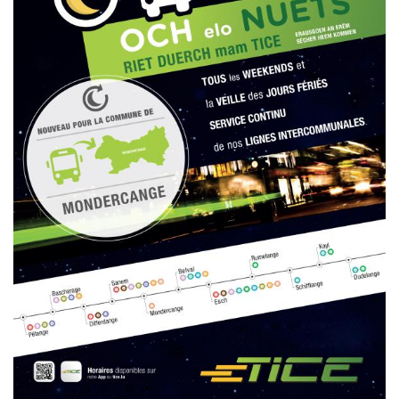
Un rendez-vous en dehors des plages d’ouverture peut être
demandé par email ou par téléphone auprès des services
respectifs.
Les bureaux du Service Urbanisme et Développement Durable
resteront fermés au public les après-midis.
Contactez-
nous
Tél.
+352 55 05 74-1
Fax.
+352 57 21 66
Email.
commune@mondercange.lu
Conditions d'utilisations
Politique de confidentialité
Mentions légales