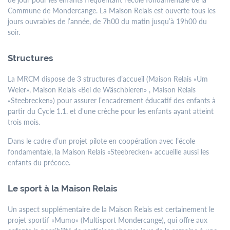
Un rendez-vous en dehors des plages d’ouverture peut être
Commune de Mondercange. La Maison Relais est ouverte tous les
demandé par email ou par téléphone auprès des services
jours ouvrables de l’année, de 7h00 du matin jusqu’à 19h00 du
respectifs.
soir.
Les bureaux du Service Urbanisme et Développement Durable
Structures
resteront fermés au public les après-midis.
La MRCM dispose de 3 structures d’accueil (Maison Relais «Um
Weier», Maison Relais «Bei de Wäschbieren» , Maison Relais
Contactez-
«Steebrecken») pour assurer l’encadrement éducatif des enfants à
nous
partir du Cycle 1.1. et d'une crèche pour les enfants ayant atteint
trois mois.
Tél.
+352 55 05 74-1
Fax.
+352 57 21 66
Dans le cadre d’un projet pilote en coopération avec l’école
Email.
commune@mondercange.lu
fondamentale, la Maison Relais «Steebrecken» accueille aussi les
enfants du précoce.
Le sport à la Maison Relais
Conditions d'utilisations
Politique de confidentialité
Mentions légales
Un aspect supplémentaire de la Maison Relais est certainement le
projet sportif «Mumo» (Multisport Mondercange), qui offre aux