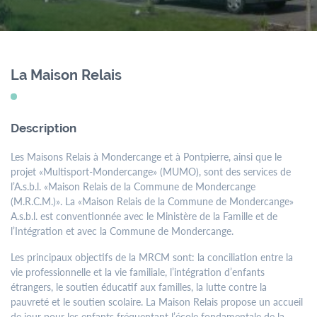
menu
Contact
Formulaires
Jobs
La Maison Relais
Mairie de
Mondercange
Description
18, rue Arthur Thinnes
Les Maisons Relais à Mondercange et à Pontpierre, ainsi que le
L-3919 Mondercange
projet «Multisport-Mondercange» (MUMO), sont des services de
BP 50 L-3901
l’A.s.b.l. «Maison Relais de la Commune de Mondercange
Mondercange
(M.R.C.M.)». La «Maison Relais de la Commune de Mondercange»
A.s.b.l. est conventionnée avec le Ministère de la Famille et de
l’Intégration et avec la Commune de Mondercange.
Horaires
d’ouverture
Les principaux objectifs de la MRCM sont: la conciliation entre la
vie professionnelle et la vie familiale, l’intégration d’enfants
de
7:30
à
11:30
étrangers, le soutien éducatif aux familles, la lutte contre la
et de
13:00
à
16:00
pauvreté et le soutien scolaire. La Maison Relais propose un accueil
de jour pour les enfants fréquentant l’école fondamentale de la