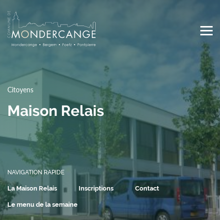
Skip
to
main
content
Main
navigation
Citoyens
Maison Relais
NAVIGATION RAPIDE
La Maison Relais
Inscriptions
Contact
Le menu de la semaine
Top
Media Center
Actualités
Agenda