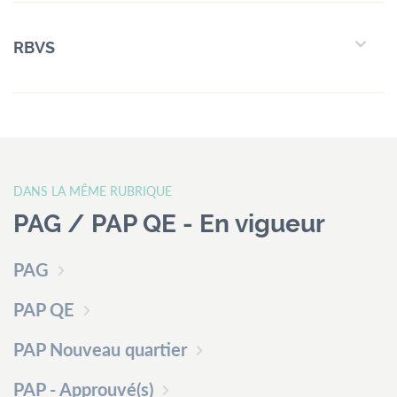
menu
Contact
Formulaires
Jobs
RBVS
Mairie de
Mondercange
18, rue Arthur Thinnes
DANS LA MÊME RUBRIQUE
L-3919 Mondercange
PAG / PAP QE - En vigueur
BP 50 L-3901
Mondercange
PAG
Horaires
PAP QE
d’ouverture
PAP Nouveau quartier
de
7:30
à
11:30
et de
13:00
à
16:00
PAP - Approuvé(s)