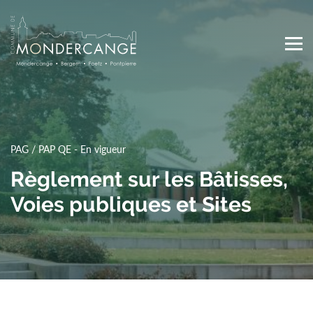
Skip
to
main
content
Main
navigation
PAG / PAP QE - En vigueur
Règlement sur les Bâtisses,
Voies publiques et Sites
Top
Media Center
Actualités
Agenda