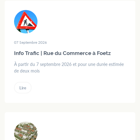
menu
Contact
Formulaires
Jobs
07 Septembre 2026
Mairie de
Mondercange
Info Trafic | Rue du Commerce à Foetz
À partir du 7 septembre 2026 et pour une durée estimée
18, rue Arthur Thinnes
de deux mois
L-3919 Mondercange
BP 50 L-3901
Mondercange
Lire
Horaires
d’ouverture
de
7:30
à
11:30
et de
13:00
à
16:00