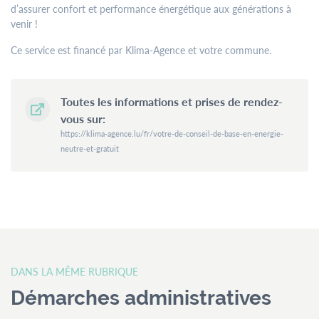
d’assurer confort et performance énergétique aux générations à
Un rendez-vous en dehors des plages d’ouverture peut être
venir !
demandé par email ou par téléphone auprès des services
respectifs.
Ce service est financé par Klima-Agence et votre commune.
Les bureaux du Service Urbanisme et Développement Durable
resteront fermés au public les après-midis.
Toutes les informations et prises de rendez-
vous sur:
Contactez-
https://klima-agence.lu/fr/votre-de-conseil-de-base-en-energie-
nous
neutre-et-gratuit
Tél.
+352 55 05 74-1
Fax.
+352 57 21 66
Email.
commune@mondercange.lu
Conditions d'utilisations
Politique de confidentialité
Mentions légales
DANS LA MÊME RUBRIQUE
Démarches administratives