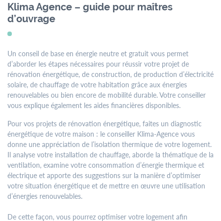
menu
Klima Agence – guide pour maîtres
Contact
Formulaires
Jobs
d’ouvrage
Un conseil de base en énergie neutre et gratuit vous permet
d’aborder les étapes nécessaires pour réussir votre projet de
Mairie de
rénovation énergétique, de construction, de production d’électricité
Mondercange
solaire, de chauffage de votre habitation grâce aux énergies
renouvelables ou bien encore de mobilité durable. Votre conseiller
18, rue Arthur Thinnes
vous explique également les aides financières disponibles.
L-3919 Mondercange
Pour vos projets de rénovation énergétique, faites un diagnostic
BP 50 L-3901
énergétique de votre maison : le conseiller Klima-Agence vous
Mondercange
donne une appréciation de l’isolation thermique de votre logement.
Il analyse votre installation de chauffage, aborde la thématique de la
ventilation, examine votre consommation d’énergie thermique et
Horaires
électrique et apporte des suggestions sur la manière d’optimiser
d’ouverture
votre situation énergétique et de mettre en œuvre une utilisation
d’énergies renouvelables.
de
7:30
à
11:30
et de
13:00
à
16:00
De cette façon, vous pourrez optimiser votre logement afin