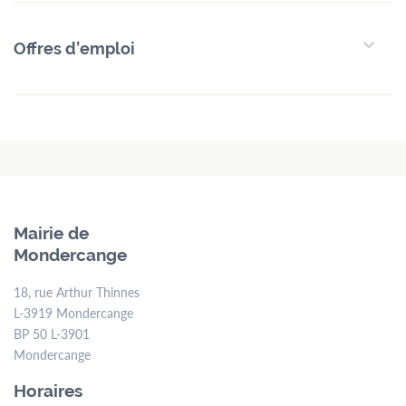
menu
Contact
Formulaires
Jobs
Offres d’emploi
Mairie de
Mondercange
18, rue Arthur Thinnes
L-3919 Mondercange
Mairie de
BP 50 L-3901
Mondercange
Mondercange
18, rue Arthur Thinnes
Horaires
L-3919 Mondercange
d’ouverture
BP 50 L-3901
Mondercange
de
7:30
à
11:30
et de
13:00
à
16:00
Horaires