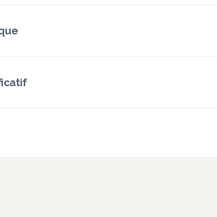
ique
icatif