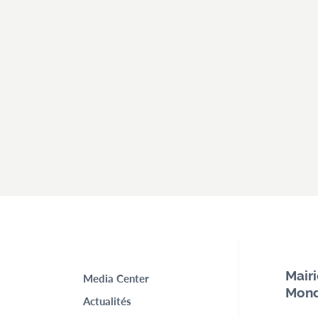
Top
Mair
Media Center
Mond
menu
Actualités