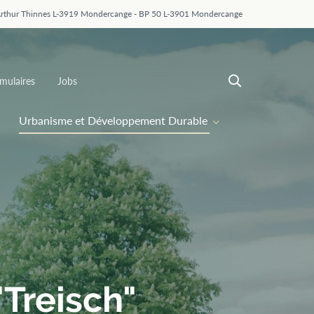
Arthur Thinnes L-3919 Mondercange - BP 50 L-3901 Mondercange
mulaires
Jobs
Urbanisme et Développement Durable
"Treisch"