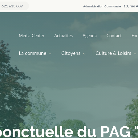
621 613 009
18, rue 
:
Administration Communale :
Top
Media Center
Actualités
Agenda
Contact
For
menu
Main
La commune
Citoyens
Culture & Loisirs
navigation
ponctuelle du PAG 