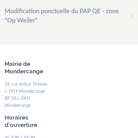
Modification ponctuelle du PAP QE - zone
"Op Weiler"
Mairie de
Mondercange
18, rue Arthur Thinnes
L-3919 Mondercange
BP 50 L-3901
Mondercange
Horaires
d’ouverture
de
7:30
à
11:30