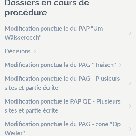
Dossiers en cours de
Un rendez-vous en dehors des plages d’ouverture peut être
procédure
demandé par email ou par téléphone auprès des services
respectifs.
Modification ponctuelle du PAP "Um
Les bureaux du Service Urbanisme et Développement Durable
Wäissereech"
resteront fermés au public les après-midis.
Décisions
Contactez-
nous
Modification ponctuelle du PAG "Treisch"
Tél.
+352 55 05 74-1
Modification ponctuelle du PAG - Plusieurs
Fax.
+352 57 21 66
sites et partie écrite
Email.
commune@mondercange.lu
Modification ponctuelle PAP QE - Plusieurs
sites et partie écrite
Conditions d'utilisations
Politique de confidentialité
Mentions légales
Modification ponctuelle du PAG - zone "Op
Weiler"