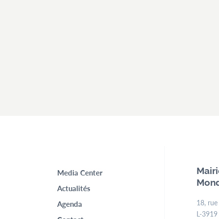
Top
Mair
Media Center
Mond
menu
Actualités
18, rue
Agenda
L-3919