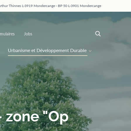
Arthur Thinnes L-3919 Mondercange - BP 50 L-3901 Mondercange
mulaires
Jobs
Urbanisme et Développement Durable
- zone "Op