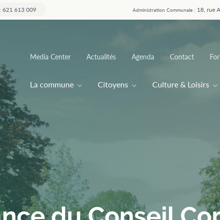
621 613 009
18, rue 
:
Administration Communale :
Top
Media Center
Actualités
Agenda
Contact
For
menu
Main
La commune
Citoyens
Culture & Loisirs
navigation
ance du Conseil C