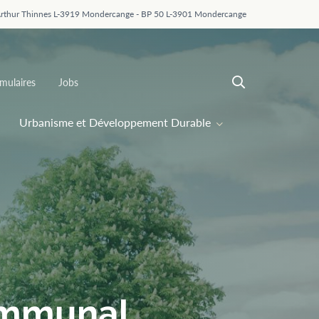
Arthur Thinnes L-3919 Mondercange - BP 50 L-3901 Mondercange
mulaires
Jobs
Urbanisme et Développement Durable
ommunal