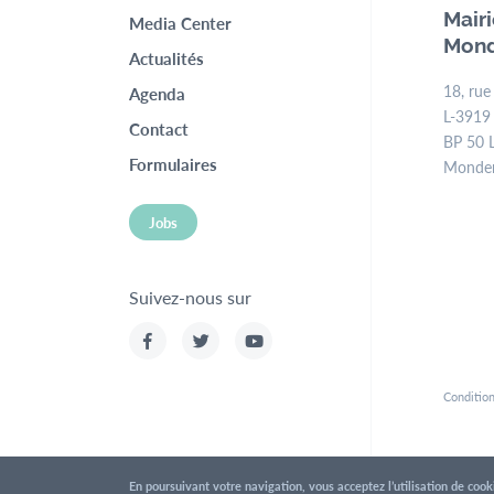
Top
Mair
Media Center
Mond
menu
Actualités
18, rue
Agenda
L-3919
Contact
BP 50 
Formulaires
Monde
Jobs
Suivez-nous sur
Condition
En poursuivant votre navigation, vous acceptez l’utilisation de coo