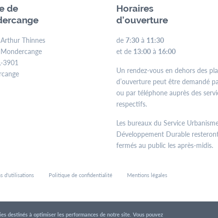
ie de
Horaires
ercange
d’ouverture
 Arthur Thinnes
de
7:30
à
11:30
 Mondercange
et de
13:00
à
16:00
L-3901
Un rendez-vous en dehors des pl
rcange
d’ouverture peut être demandé pa
ou par téléphone auprès des servi
respectifs.
Les bureaux du Service Urbanisme
Développement Durable resteron
fermés au public les après-midis.
s d'utilisations
Politique de confidentialité
Mentions légales
kies destinés à optimiser les performances de notre site. Vous pouvez