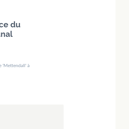
ce du
nal
e 'Mettendall' à