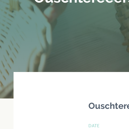
Ouschtere
DATE