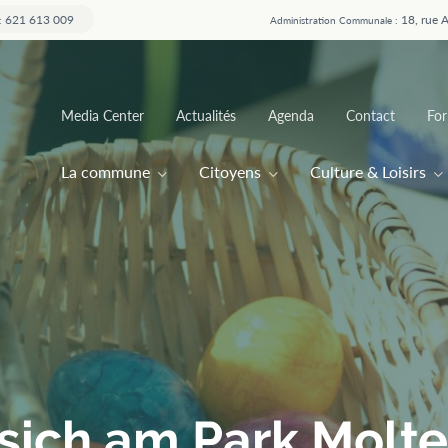
621 613 009
18, rue 
:
Administration Communale :
Top
Media Center
Actualités
Agenda
Contact
For
menu
Main
La commune
Citoyens
Culture & Loisirs
navigation
sich am Park Molte