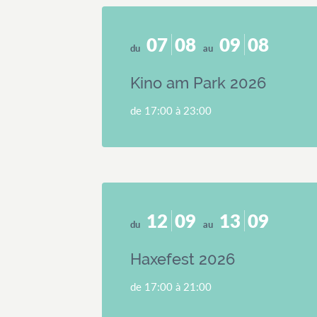
07
08
09
08
du
au
Kino am Park 2026
de 17:00 à 23:00
12
09
13
09
du
au
Haxefest 2026
de 17:00 à 21:00