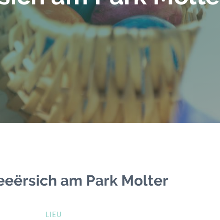
eërsich am Park Molter
LIEU