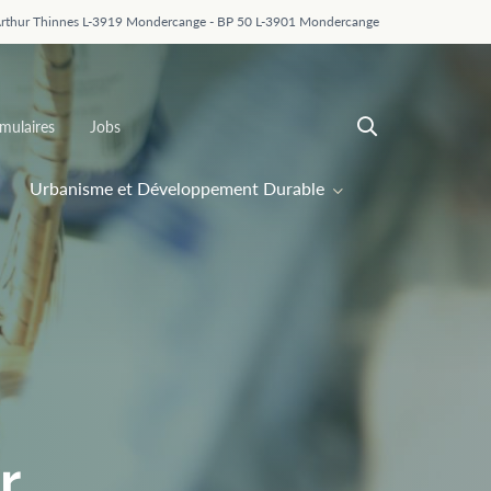
Arthur Thinnes L-3919 Mondercange - BP 50 L-3901 Mondercange
mulaires
Jobs
Urbanisme et Développement Durable
r