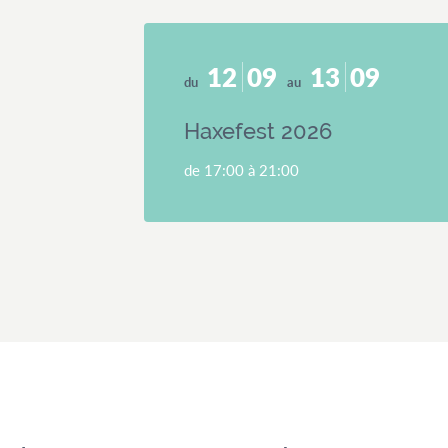
12
09
13
09
du
au
Haxefest 2026
de 17:00 à 21:00