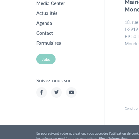
Top
Mair
Media Center
Mond
menu
Actualités
18, rue
Agenda
L-3919
Contact
BP 50 
Formulaires
Monde
Jobs
Suivez-nous sur
Condition
En poursuivant votre navigation, vous acceptez l’utilisation de coo
les refuser en modifiant vos paramètres.
Plus d'informations