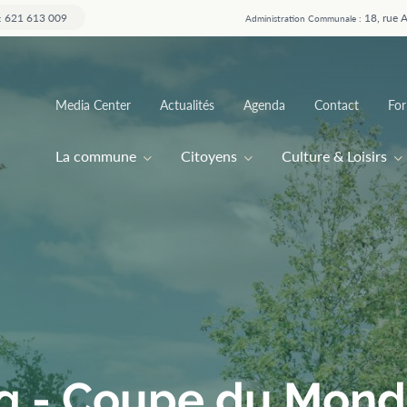
621 613 009
18, rue 
:
Administration Communale :
Top
Media Center
Actualités
Agenda
Contact
For
menu
Main
La commune
Citoyens
Culture & Loisirs
navigation
ng - Coupe du Mon