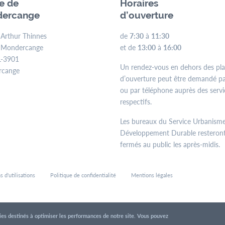
ie de
Horaires
ercange
d’ouverture
 Arthur Thinnes
de
7:30
à
11:30
 Mondercange
et de
13:00
à
16:00
L-3901
Un rendez-vous en dehors des pl
rcange
d’ouverture peut être demandé pa
ou par téléphone auprès des servi
respectifs.
Les bureaux du Service Urbanisme
Développement Durable resteron
fermés au public les après-midis.
s d'utilisations
Politique de confidentialité
Mentions légales
kies destinés à optimiser les performances de notre site. Vous pouvez