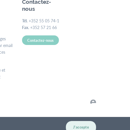
Contactez-
nous
Tél.
+352 55 05 74-1
Fax.
+352 57 21 66
ages
Contactez-nous
r email
ces
 et
t
J'accepte