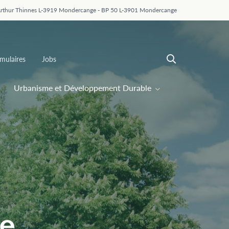
Arthur Thinnes L-3919 Mondercange - BP 50 L-3901 Mondercange
mulaires
Jobs
Urbanisme et Développement Durable
de