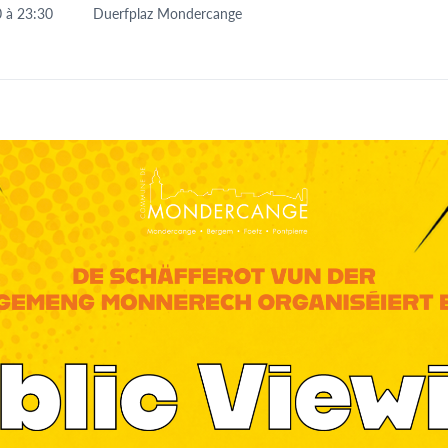
0
à
23:30
Duerfplaz Mondercange